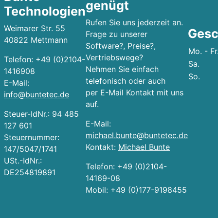
genügt
Technologien
Rufen Sie uns jederzeit an.
Weimarer Str. 55
Gesc
Frage zu unserer
40822 Mettmann
Software?, Preise?,
Mo. - Fr
Vertriebswege?
Telefon: +49 (0)2104-
Sa.
Nehmen Sie einfach
1416908
So.
telefonisch oder auch
E-Mail:
per E-Mail Kontakt mit uns
info@buntetec.de
auf.
Steuer-IdNr.: 94 485
E-Mail:
127 601
michael.bunte@buntetec.de
Steuernummer:
Kontakt:
Michael Bunte
147/5047/1741
USt.-IdNr.:
Telefon: +49 (0)2104-
DE254819891
14169-08
Mobil: +49 (0)177-9198455